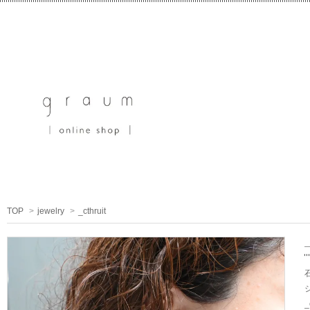
TOP
>
jewelry
>
_cthruit