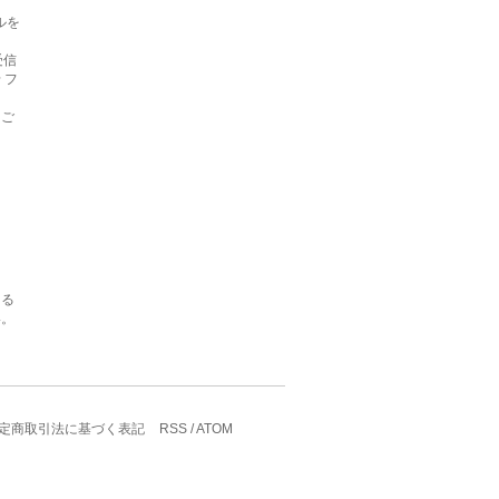
ルを
受信
 フ
をご
ある
い。
定商取引法に基づく表記
RSS
/
ATOM