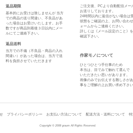
返品期限
ご注文後、PCより自動配信メー
お送りしております。
基本的にお受けは致しませんが 当方
24時間以内に返信がない場合は
での商品の送り間違い、不良品があ
状態をご確認の上、お問い合わせ
った場合はお受けいたします。お手
ォームからご連絡ください。
数ですが商品到着後３日以内にメー
詳しくは
《メール設定のこと》
ルにてご連絡下さい。
確認下さい。
返品送料
当方での不備（不良品・商品の入れ
作家モノについて
間違い）があった場合は、当方で送
料を負担させていただきます
ひとつひとつ手仕事のため
本当は、目でみて触れて選んで
いただきたい思いがあります。
画像のみでお伝えする難しさが
事をご理解の上お買い求め下さ
せ
プライバシーポリシー
お支払い方法について
配送方法・送料について
特
Copyright © 2008 graum All Rights Reserved.