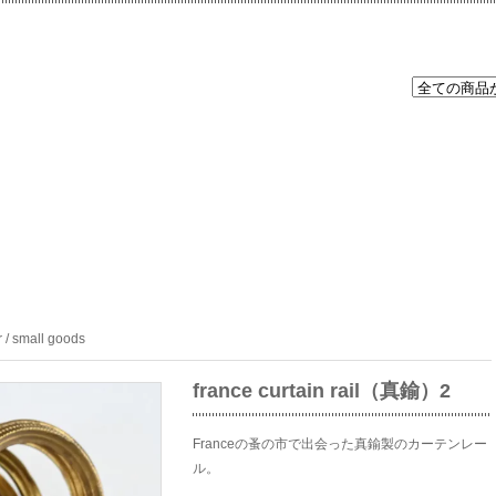
r / small goods
france curtain rail（真鍮）2
Franceの蚤の市で出会った真鍮製のカーテンレー
ル。