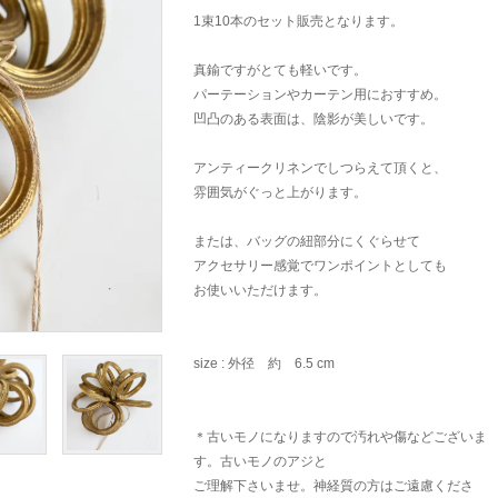
1束10本のセット販売となります。
真鍮ですがとても軽いです。
パーテーションやカーテン用におすすめ。
凹凸のある表面は、陰影が美しいです。
アンティークリネンでしつらえて頂くと、
雰囲気がぐっと上がります。
または、バッグの紐部分にくぐらせて
アクセサリー感覚でワンポイントとしても
お使いいただけます。
size : 外径 約 6.5 cm
＊古いモノになりますので汚れや傷などございま
す。古いモノのアジと
ご理解下さいませ。神経質の方はご遠慮くださ