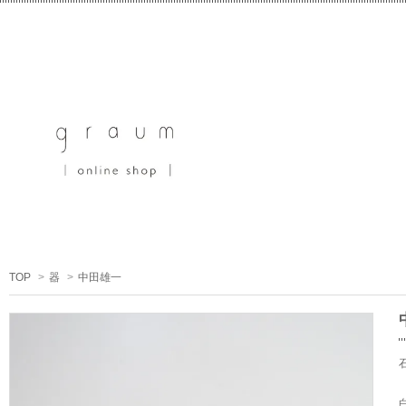
TOP
>
器
>
中田雄一