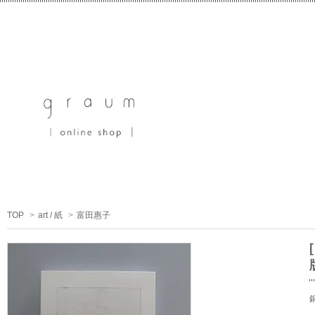
TOP
>
art / 紙
>
富田惠子