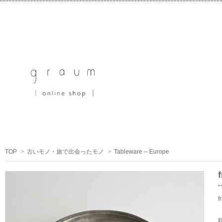
TOP
>
古いモノ・旅で出会ったモノ
>
Tableware -- Europe
f