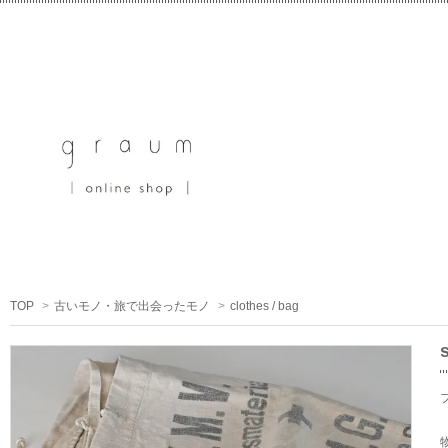
TOP
>
古いモノ・旅で出会ったモノ
>
clothes / bag