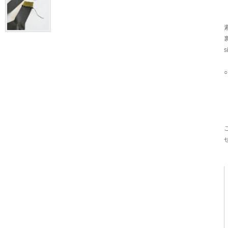
素
裏
s
4
6