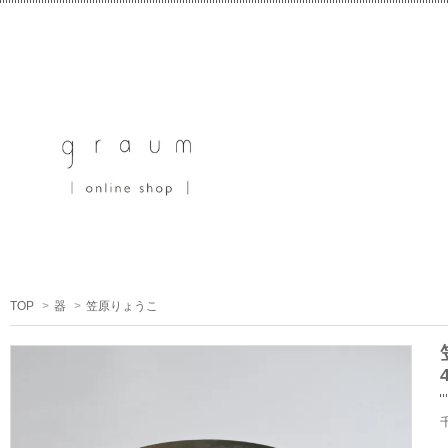
TOP
>
器
>
笠原りょうこ