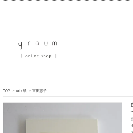
TOP
>
art / 紙
>
富田惠子