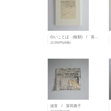
白いことば (板額) / 富田惠子
22,000円(内税)
波音 / 富田惠子