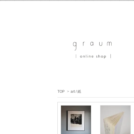
TOP
>
art / 紙