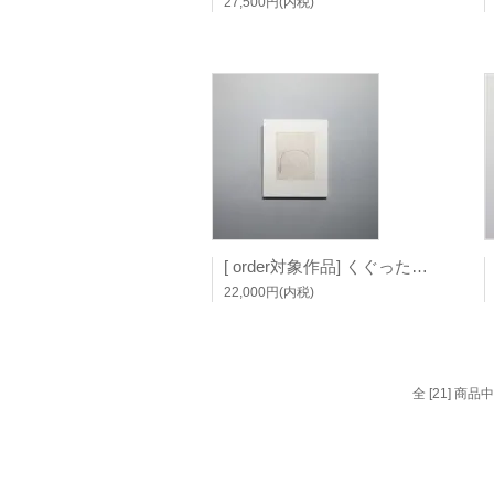
27,500円(内税)
[ order対象作品] くぐったむこう (板額) / 富田惠子
22,000円(内税)
全 [21] 商