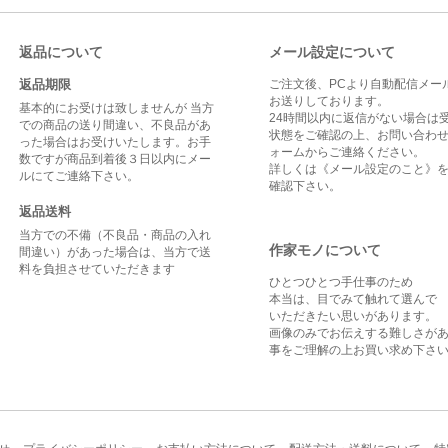
返品について
メール設定について
返品期限
ご注文後、PCより自動配信メー
お送りしております。
基本的にお受けは致しませんが 当方
24時間以内に返信がない場合は
での商品の送り間違い、不良品があ
状態をご確認の上、お問い合わせ
った場合はお受けいたします。お手
ォームからご連絡ください。
数ですが商品到着後３日以内にメー
詳しくは
《メール設定のこと》
ルにてご連絡下さい。
確認下さい。
返品送料
当方での不備（不良品・商品の入れ
作家モノについて
間違い）があった場合は、当方で送
料を負担させていただきます
ひとつひとつ手仕事のため
本当は、目でみて触れて選んで
いただきたい思いがあります。
画像のみでお伝えする難しさが
事をご理解の上お買い求め下さ