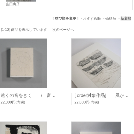
富田惠子
[ 並び順を変更 ]
-
おすすめ順
-
価格順
-
新着順
品中 [1-12] 商品を表示しています
次のページへ
遠くの音をきく / 富田惠子
[ order対象作品] 風からの合図 (板額) / 富田惠子
22,000円(内税)
22,000円(内税)