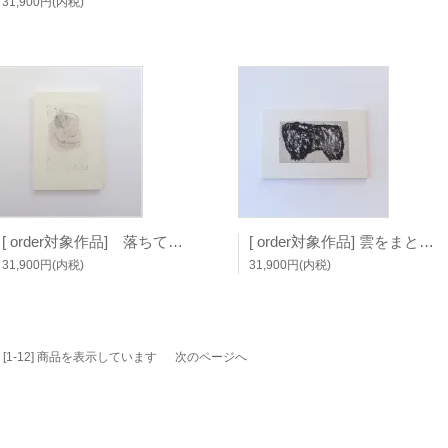
31,900円(内税)
[ order対象作品] 落ちてはじまる (板額) / 富田惠子
[ order対象作品] 雲をまとう (板額) / 富田惠子
31,900円(内税)
31,900円(内税)
品中 [1-12] 商品を表示しています
次のページへ