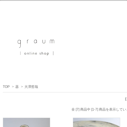
TOP
>
器
>
大澤哲哉
全 [7] 商品中 [1-7] 商品を表示して